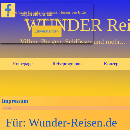
Direkt zum Seiteninhalt
Diese Seite benutzt Cookies , lesen Sie bitte
folgen sie uns auf
WUNDER Rei
die Datenschutzhinweise.
Einverstanden
Villen, Burgen, Schlösser und mehr...
Homepage
Reiseprogramm
Konzept
▼
Animated
words
Impressum
headlines
Kontakt
Für: Wunder-Reisen.de